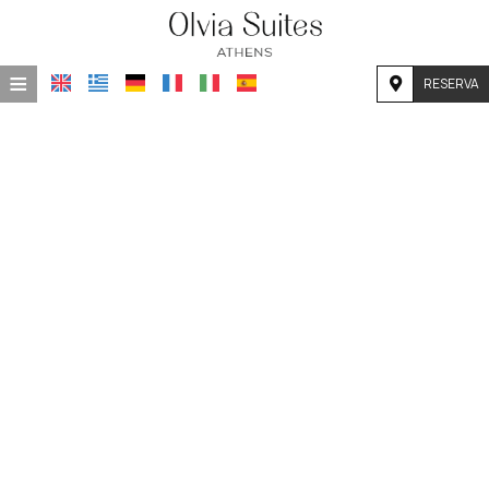
≡
RESERVA
INICIO
UBICACIÓN
ALOJAMIENTO
INSTALACIONES
GALERÍA DE FOTOS
INVESTIGACIÓN
CONTACTO