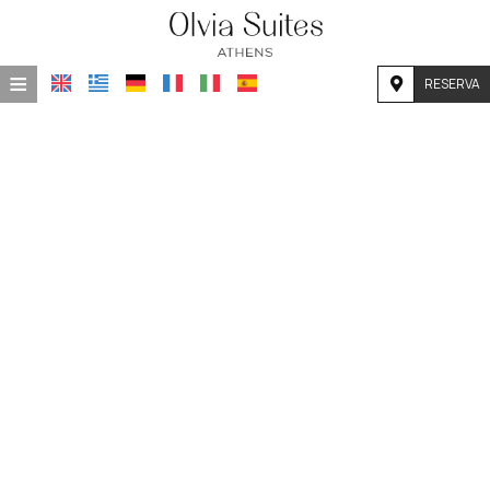
≡
RESERVA
INICIO
UBICACIÓN
ALOJAMIENTO
INSTALACIONES
GALERÍA DE FOTOS
INVESTIGACIÓN
CONTACTO