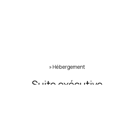
»
Hébergement
Suite exécutive
40 m²
4 personnes
La suite climatisée dispose