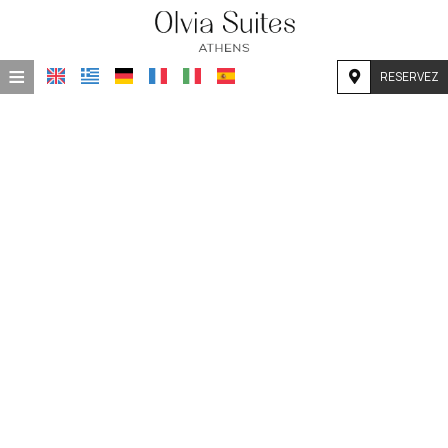
≡
RESERVEZ
ACCUEIL
EMPLACEMENT
HÉBERGEMENT
INSTALLATIONS
GALERIE DE PHOTOS
DEMANDE
CONTACT